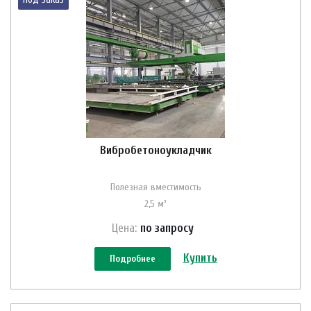
Вибробетоноукладчик
Полезная вместимость
2,5 м³
Цена:
по зап
р
осу
Купить
Подробнее