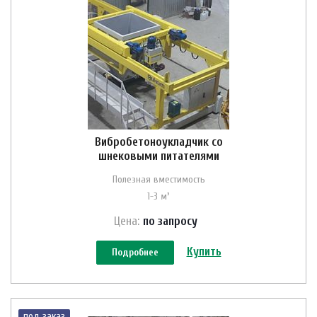
Вибробетоноукладчик со
шнековыми питателями
Полезная вместимость
1-3 м³
Цена:
по зап
р
осу
Купить
Подробнее
под заказ