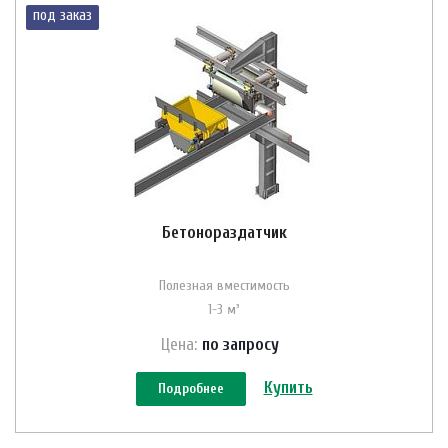
под заказ
Бетонораздатчик
Полезная вместимость
1-3 м³
Цена:
по зап
р
осу
Купить
Подробнее