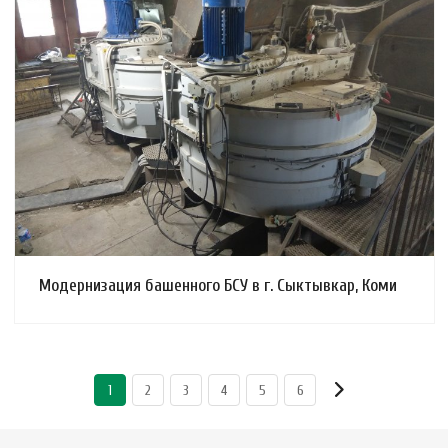
Смотреть проект
Модернизация башенного БСУ в г. Сыктывкар, Коми
1
2
3
4
5
6