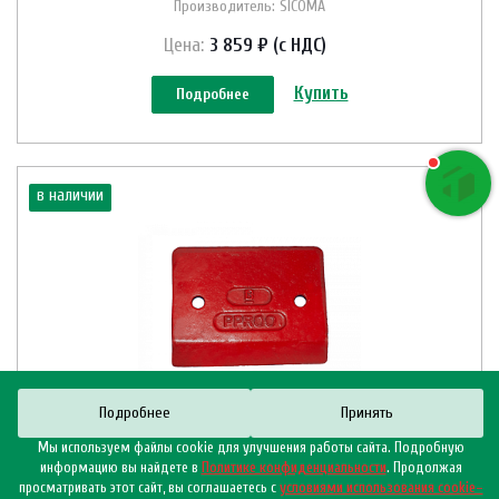
Производитель: SICOMA
Цена:
3 859 ₽ (с НДС)
Купить
Подробнее
в наличии
Подробнее
Принять
Внешняя прямоугольная
Мы используем файлы cookie для улучшения работы сайта. Подробную
лопасть для
информацию вы найдете в
Политике конфиденциальности
. Продолжая
бетоносмесителя Sicoma MP
просматривать этот сайт, вы соглашаетесь с
условиями использования cookie–