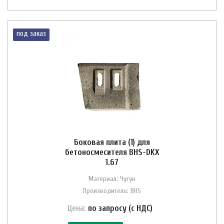
под заказ
Боковая плита (1) для
бетоносмесителя BHS-DKX
1.67
Материал: Чугун
Производитель: BHS
Цена:
по зап
р
осу (с НДС)