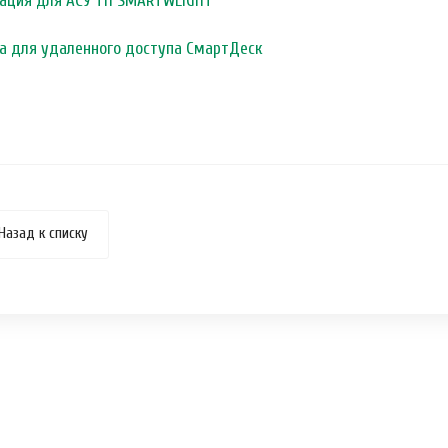
ация для АСУ ТП SMARTWEIGHT
а для удаленного доступа СмартДеск
Назад к списку