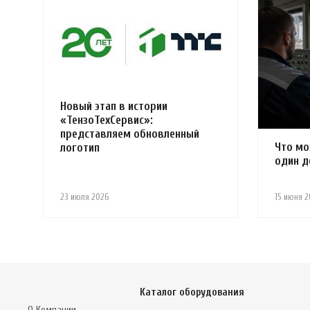
Новый этап в истории
«ТензоТехСервис»:
представляем обновленный
Что мо
логотип
один д
23 июля 2026
15 июня 2
Каталог оборудования
О Компании