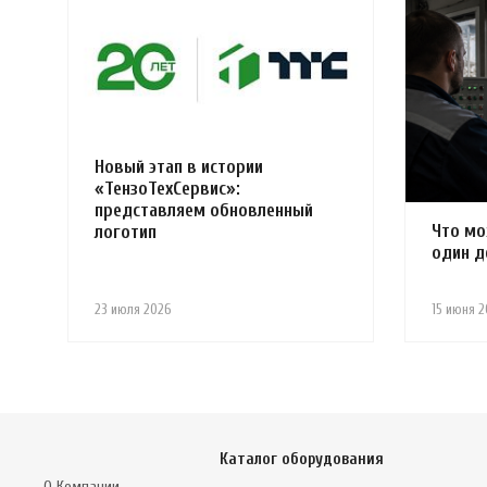
Новый этап в истории
«ТензоТехСервис»:
представляем обновленный
Что мо
логотип
один д
23 июля 2026
15 июня 2
Каталог оборудования
О Компании