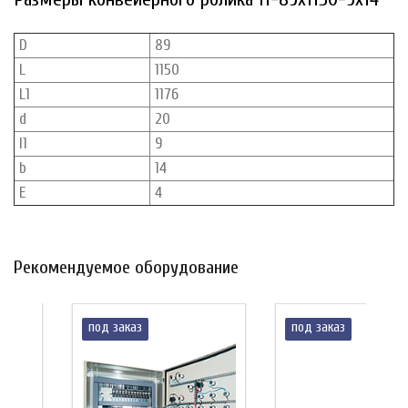
D
89
L
1150
L1
1176
d
20
l1
9
b
14
E
4
Рекомендуемое оборудование
под заказ
под заказ