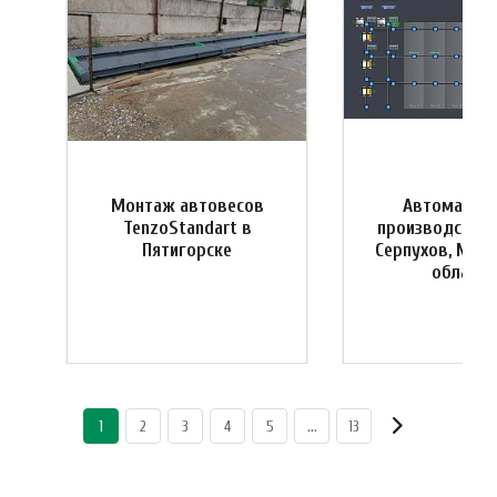
Монтаж автовесов
Автоматиза
я
TenzoStandart в
производства 
Пятигорске
Серпухов, Мос
область
1
2
3
4
5
...
13