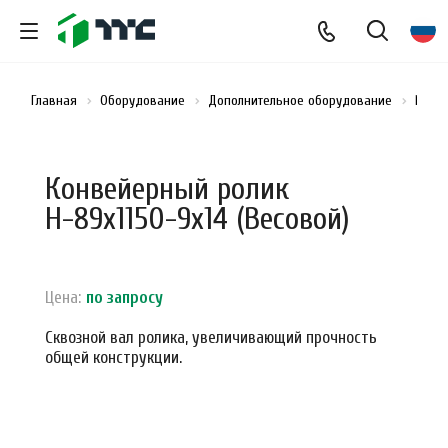
Главная
Оборудование
Дополнительное оборудование
Конв
Конвейерный ролик
Н-89х1150-9х14 (Весовой)
Цена:
по зап
р
осу
Сквозной вал ролика, увеличивающий прочность
общей конструкции.