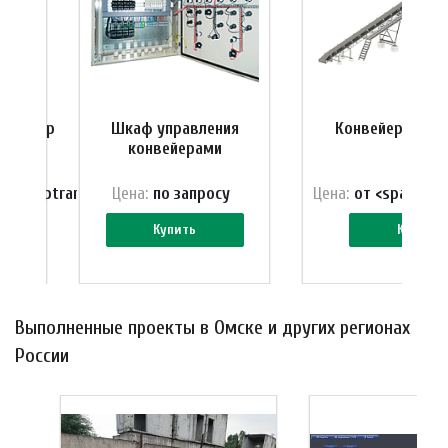
спортер
Шкаф управления
Конвейер-тран
конвейерами
ss="skiptranslate">318 700 ₽</span>
Цена:
по зап
р
осу
Цена:
от <span cla
Купить
Купить
Выполненные проекты в Омске и других регионах
России