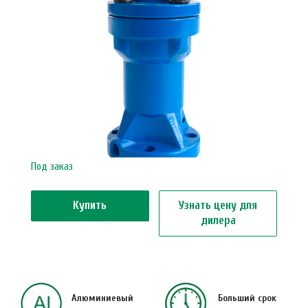
Под заказ
Купить
Узнать цену для
дилера
Алюминиевый
Больший срок