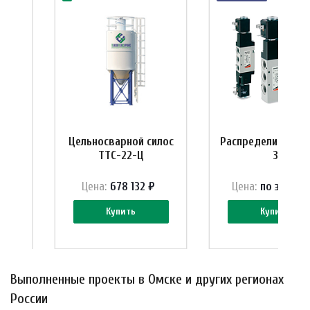
ерия
Цельносварной силос
Распределители с
ТТС-22-Ц
3
у
Цена:
678 132 ₽
Цена:
по зап
р
ос
Купить
Купить
Выполненные проекты в Омске и других регионах
России