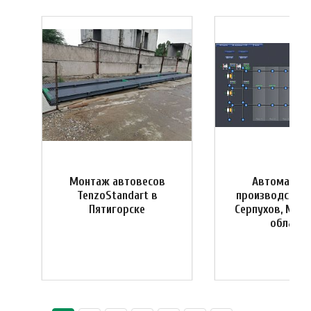
Монтаж автовесов
Автоматиза
я
TenzoStandart в
производства 
Пятигорске
Серпухов, Мос
область